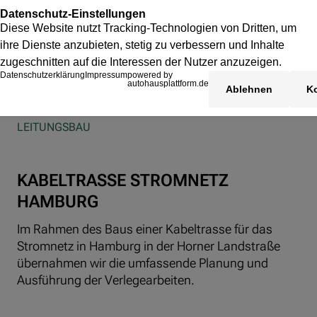
LEITUNGSBAU
KABELTRASSE STROMNETZ
HAMBURG
Im Rahmen des Baus einer Kabeltrasse für das
Stromnetz in Hamburg in der Horner Landstraße
übernahmen wir die umfassende Planung und
Ausführung der Verlegearbeiten.